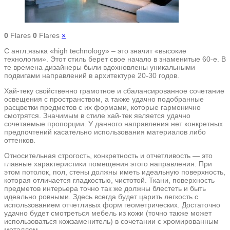
0
Flares
0
Flares
×
С англ.языка «high technology» – это значит «высокие
технологии». Этот стиль берет свое начало в знаменитые 60-е. В
те времена дизайнеры были вдохновлены уникальными
подвигами направлений в архитектуре 20-30 годов.
Хай-теку свойственно грамотное и сбалансированное сочетание
освещения с пространством, а также удачно подобранные
расцветки предметов с их формами, которые гармонично
смотрятся. Значимым в стиле хай-тек является удачно
сочетаемые пропорции. У данного направления нет конкретных
предпочтений касательно использования материалов либо
оттенков.
Относительная строгость, конкретность и отчетливость — это
главные характеристики помещения этого направления. При
этом потолок, пол, стены должны иметь идеальную поверхность,
которая отличается гладкостью, чистотой. Ткани, поверхность
предметов интерьера точно так же должны блестеть и быть
идеально ровными. Здесь всегда будет царить легкость с
использованием отчетливых форм геометрических. Достаточно
удачно будет смотреться мебель из кожи (точно также может
использоваться кожзаменитель) в сочетании с хромированным
металлом.