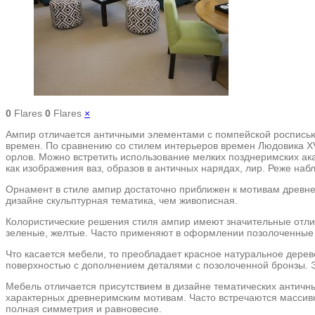
0
Flares
0
Flares
×
Ампир отличается античными элементами с помпейской росписью, 
времен. По сравнению со стилем интерьеров времен Людовика XV
орлов. Можно встретить использование мелких позднеримских ака
как изображения ваз, образов в античных нарядах, лир. Реже н
Орнамент в стиле ампир достаточно приближен к мотивам древне
дизайне скульптурная тематика, чем живописная.
Колористические решения стиля ампир имеют значительные отличи
зеленые, желтые. Часто применяют в оформлении позолоченные д
Что касается мебели, то преобладает красное натуральное дерев
поверхностью с дополнением деталями с позолоченной бронзы. Э
Мебель отличается присутствием в дизайне тематических античны
характерных древнеримским мотивам. Часто встречаются массивн
полная симметрия и равновесие.