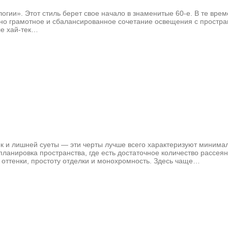
нологии». Этот стиль берет свое начало в знаменитые 60-е. В те 
енно грамотное и сбалансированное сочетание освещения с простра
ле хай-тек…
к и лишней суеты — эти черты лучше всего характеризуют минимали
ланировка пространства, где есть достаточное количество рассея
 оттенки, простоту отделки и монохромность. Здесь чаще…