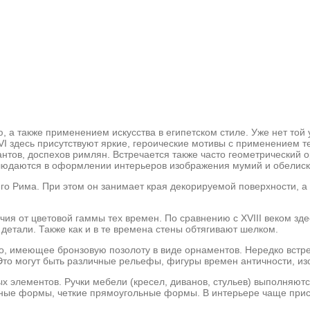
а также применением искусства в египетском стиле. Уже нет той 
I здесь присутствуют яркие, героические мотивы с применением т
нтов, доспехов римлян. Встречается также часто геометрический 
аблюдаются в оформлении интерьеров изображения мумий и обелиск
го Рима. При этом он занимает края декорируемой поверхности, а
я от цветовой гаммы тех времен. По сравнению с XVIII веком зде
етали. Также как и в те времена стены обтягивают шелком.
о, имеющее бронзовую позолоту в виде орнаментов. Нередко встре
то могут быть различные рельефы, фигуры времен античности, изо
х элементов. Ручки мебели (кресел, диванов, стульев) выполняютс
ые формы, четкие прямоугольные формы. В интерьере чаще присутс