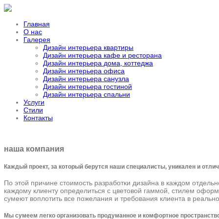
Главная
О нас
Галерея
Дизайн интерьера квартиры
Дизайн интерьера кафе и ресторана
Дизайн интерьера дома, коттеджа
Дизайн интерьера офиса
Дизайн интерьера санузла
Дизайн интерьера гостиной
Дизайн интерьера спальни
Услуги
Стили
Контакты
наша компания
Каждый проект, за который берутся наши специалисты, уникален и отли
По этой причине стоимость разработки дизайна в каждом отдельн
каждому клиенту определиться с цветовой гаммой, стилем офор
сумеют воплотить все пожелания и требования клиента в реально
Мы сумеем легко организовать продуманное и комфортное пространство