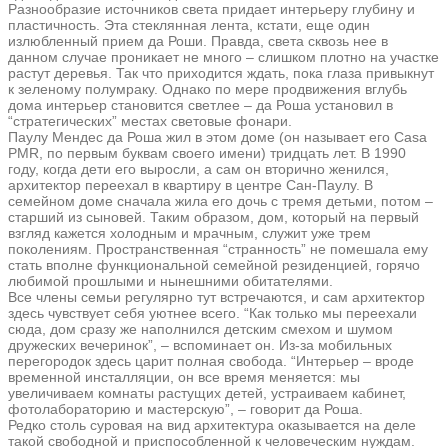
Разнообразие источников света придает интерьеру глубину и
пластичность. Эта стеклянная лента, кстати, еще один
излюбленный прием да Роши. Правда, света сквозь нее в
данном случае проникает не много – слишком плотно на участке
растут деревья. Так что приходится ждать, пока глаза привыкнут
к зеленому полумраку. Однако по мере продвижения вглубь
дома интерьер становится светлее – да Роша установил в
“стратегических” местах световые фонари.
Паулу Мендес да Роша жил в этом доме (он называет его Casa
PMR, по первым буквам своего имени) тридцать лет. В 1990
году, когда дети его выросли, а сам он вторично женился,
архитектор переехал в квартиру в центре Сан-Паулу. В
семейном доме сначала жила его дочь с тремя детьми, потом –
старший из сыновей. Таким образом, дом, который на первый
взгляд кажется холодным и мрачным, служит уже трем
поколениям. Пространственная “странность” не помешала ему
стать вполне функциональной семейной резиденцией, горячо
любимой прошлыми и нынешними обитателями.
Все члены семьи регулярно тут встречаются, и сам архитектор
здесь чувствует себя уютнее всего. “Как только мы переехали
сюда, дом сразу же наполнился детским смехом и шумом
дружеских вечеринок”, – вспоминает он. Из-за мобильных
перегородок здесь царит полная свобода. “Интерьер – вроде
временной инсталляции, он все время меняется: мы
увеличиваем комнаты растущих детей, устраиваем кабинет,
фотолабораторию и мастерскую”, – говорит да Роша.
Редко столь суровая на вид архитектура оказывается на деле
такой свободной и приспособленной к человеческим нуждам.