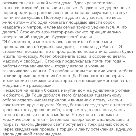
оказываешься в жилой части дома. Здесь разместились
столовая с кухней, спальни и ванные. Раздвижные деревянные
перегородки разграничивают пространство визуально, но звук
почти не заглушают. Поэтому на деле получается, что весь
жилой этаж – это одна комната площадью двести сорок
квадратных метров, и членам семьи трудно уединиться. А что
делать? Строил-то архитектор-радикалист, принципиально
отвергающий традиции “буржуазного” жилья.
“Я был молод, и мне хотелось воплотить в бетоне мои
представления об идеальном доме, – говорит да Роша. – Я
стремился показать, что в пространстве нового типа семья будет
и жить по-новому. Хотел обеспечить всем, и особенно детям,
максимум свободы”. Стройка продолжалась почти три года –
работы останавливались, когда у автора и хозяина
заканчивались деньги. По соображениям экономии часть мебели
отлили прямо на месте из бетона. Да Роша хотел проверить
технические возможности материала и поэкспериментировать с
модульными размерами.
Несмотря на низкий бюджет, изнутри дом на удивление уютный
и обжитой. Да Роша добился этого благодаря тщательному
отбору отделочных материалов и вниманию к тому, как они
сочетаются друг с другом. Холод бетона соседствует с теплотой
красноватого дерева пероба, которым отделаны полы, часть
стен и фасадные панели мебели. На кухне и в ванных нет
керамической плитки – бетонные поверхности отшлифованы и
покрыты лаком. Дневной свет поступает с трех разных сторон:
через квадратные проемы в торцах и ленту остекления, идущую
вдоль длинной стороны дома.