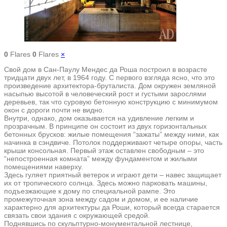
0
Flares
0
Flares
×
Свой дом в Сан-Паулу Мендес да Роша построил в возрасте
тридцати двух лет, в 1964 году. С первого взгляда ясно, что это
произведение архитектора-бруталиста. Дом окружен земляной
насыпью высотой в человеческий рост и густыми зарослями
деревьев, так что суровую бетонную конструкцию с минимумом
окон с дороги почти не видно.
Внутри, однако, дом оказывается на удивление легким и
прозрачным. В принципе он состоит из двух горизонтальных
бетонных брусков: жилые помещения “зажаты” между ними, как
начинка в сэндвиче. Потолок поддерживают четыре опоры, часть
крыши консольная. Первый этаж оставлен свободным – это
“непостроенная комната” между фундаментом и жилыми
помещениями наверху.
Здесь гуляет приятный ветерок и играют дети – навес защищает
их от тропического солнца. Здесь можно парковать машины,
подъезжающие к дому по специальной рампе. Это
промежуточная зона между садом и домом, и ее наличие
характерно для архитектуры да Роши, который всегда старается
связать свои здания с окружающей средой.
Поднявшись по скульптурно-монументальной лестнице,