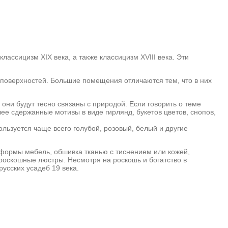
ассицизм XIX века, а также классицизм XVIII века. Эти
 поверхностей. Большие помещения отличаются тем, что в них
они будут тесно связаны с природой. Если говорить о теме
лее сдержанные мотивы в виде гирлянд, букетов цветов, снопов,
ьзуется чаще всего голубой, розовый, белый и другие
й формы мебель, обшивка тканью с тиснением или кожей,
роскошные люстры. Несмотря на роскошь и богатство в
усских усадеб 19 века.