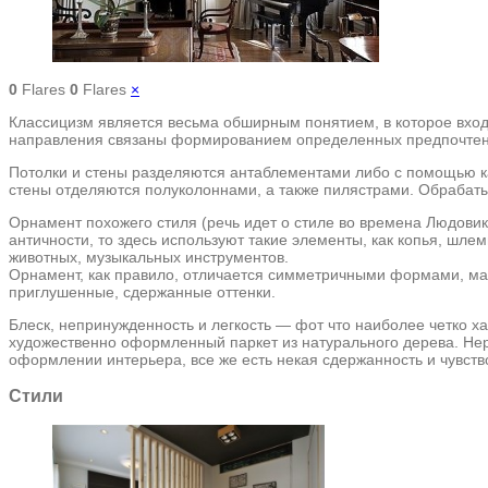
0
Flares
0
Flares
×
Классицизм является весьма обширным понятием, в которое входит
направления связаны формированием определенных предпочтени
Потолки и стены разделяются антаблементами либо с помощью ка
стены отделяются полуколоннами, а также пилястрами. Обрабаты
Орнамент похожего стиля (речь идет о стиле во времена Людовик
античности, то здесь используют такие элементы, как копья, шле
животных, музыкальных инструментов.
Орнамент, как правило, отличается симметричными формами, ма
приглушенные, сдержанные оттенки.
Блеск, непринужденность и легкость — фот что наиболее четко х
художественно оформленный паркет из натурального дерева. Нер
оформлении интерьера, все же есть некая сдержанность и чувство
Стили