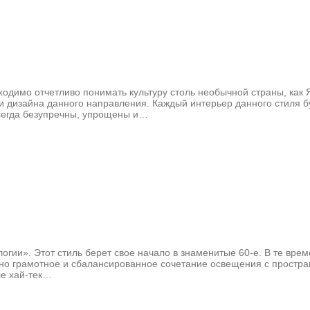
ходимо отчетливо понимать культуру столь необычной страны, как 
и дизайна данного направления. Каждый интерьер данного стиля 
всегда безупречны, упрощены и…
нологии». Этот стиль берет свое начало в знаменитые 60-е. В те 
енно грамотное и сбалансированное сочетание освещения с простра
ле хай-тек…