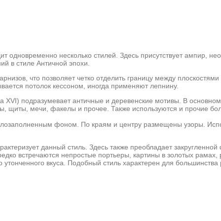
 одновременно несколько стилей. Здесь присутствует ампир, неокл
й в стиле Античной эпохи.
рнизов, что позволяет четко отделить границу между плоскостями
вается потолок кессоном, иногда применяют лепнину.
а XVI) подразумевает античные и деревенские мотивы. В основном 
мы, щиты, мечи, факелы и прочее. Также используются и прочие бо
лозаполненным фоном. По краям и центру размещены узоры. Испол
арактеризует данный стиль. Здесь также преобладает закругленно
едко встречаются непростые портьеры, картины в золотых рамах, 
 утонченного вкуса. Подобный стиль характерен для большинства р