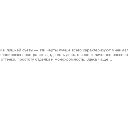
к и лишней суеты — эти черты лучше всего характеризуют минимали
ланировка пространства, где есть достаточное количество рассея
 оттенки, простоту отделки и монохромность. Здесь чаще…